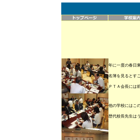
年に一度の春日
名簿を見るとす
ＰＴＡ会長には
他の学校にはこ
歴代校長先生は