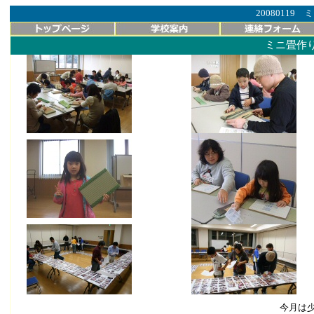
2008011
ミニ畳作
今月は